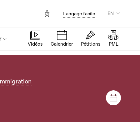
Options d'accessibilité
EN
Langage facile
r
Vidéos
Calendrier
Pétitions
PML
'Immigration
Sessions