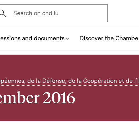
vrir l'écran de recherche
Search on chd.lu
essions and documents
Discover the Chambe
péennes, de la Défense, de la Coopération et de l
vember 2016