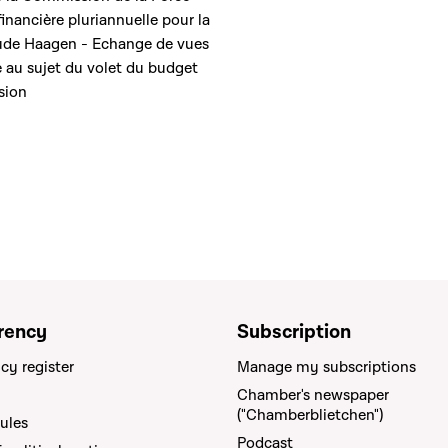
financière pluriannuelle pour la
aude Haagen - Echange de vues
e au sujet du volet du budget
sion
rency
Subscription
cy register
Manage my subscriptions
Chamber's newspaper
("Chamberblietchen")
rules
Podcast