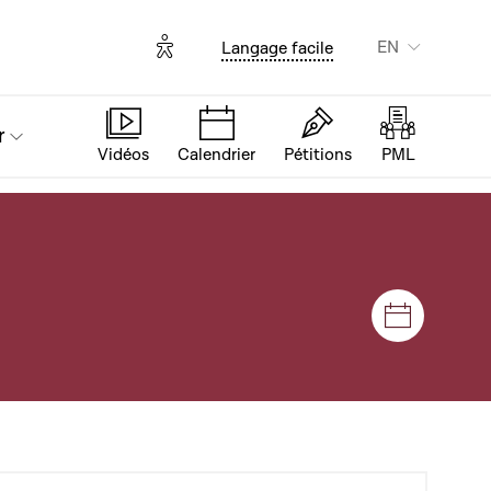
Options d'accessibilité
EN
Langage facile
r
Vidéos
Calendrier
Pétitions
PML
Sessions