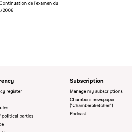
- Continuation de l'examen du
11/2008
rency
Subscription
cy register
Manage my subscriptions
Chamber's newspaper
("Chamberblietchen")
rules
Podcast
political parties
ce