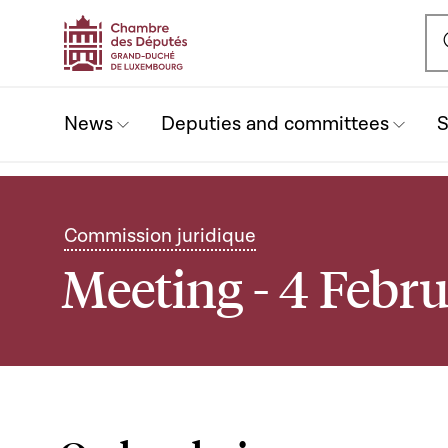
Ou
News
Deputies and committees
S
Commission juridique
Meeting - 4 Febr