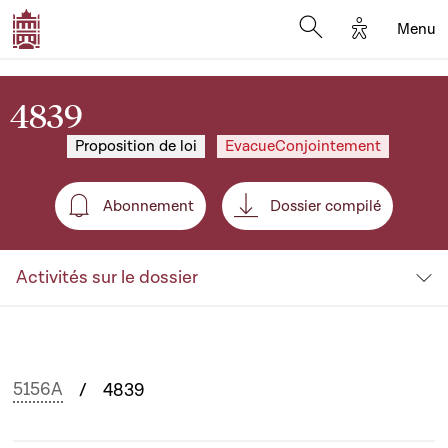
Options d'a
Menu
Open search moda
4839
Proposition de loi
EvacueConjointement
Abonnement
Dossier compilé
Abonnement
Activités sur le dossier
5156A
4839