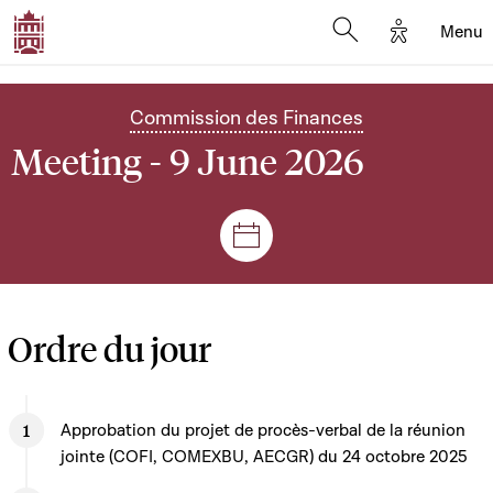
Options d'
Menu
Open search mod
Commission des Finances
Meeting - 9 June 2026
Sessions and meetings
Ordre du jour
Approbation du projet de procès-verbal de la réunion
jointe (COFI, COMEXBU, AECGR) du 24 octobre 2025