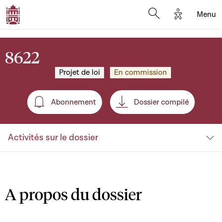
Options d'a
Menu
Open search moda
8622
Projet de loi
En commission
Abonnement
Dossier compilé
Abonnement
Activités sur le dossier
A propos du dossier