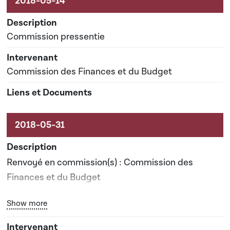
Commission pressentie
Commission des Finances et du Budget
Renvoyé en commission(s) : Commission des
Finances et du Budget
Bouton graphique servant à afficher ou cacher tous les él
Show more
Date prévisionnelle du rapport de commission : 03-
07-2018