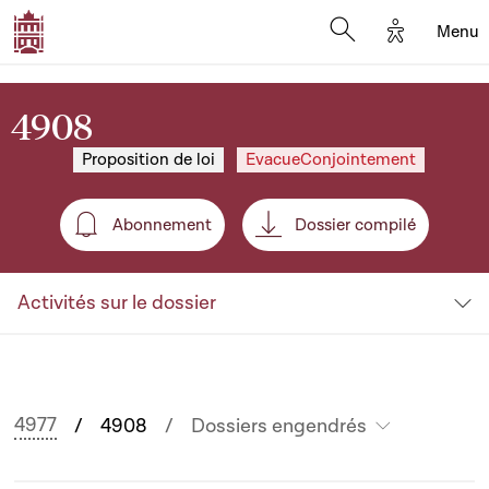
Options d'
Menu
Open search mod
4908
Proposition de loi
EvacueConjointement
Abonnement
Dossier compilé
Abonnement
Activités sur le dossier
4977
4908
Dossiers engendrés