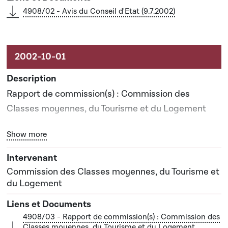
4908/02 - Avis du Conseil d'Etat (9.7.2002)
Rapport de commission(s) : Commission des
Classes moyennes, du Tourisme et du Logement
Bouton graphique servant à afficher ou cacher tous les él
Show more
Rapporteur(s) : Monsieur Norbert Haupert
Commission des Classes moyennes, du Tourisme et
du Logement
4908/03 - Rapport de commission(s) : Commission des
Classes moyennes, du Tourisme et du Logement