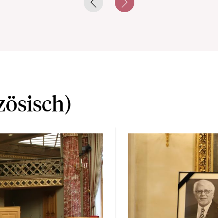
Previous slide
Next slide
zösisch)