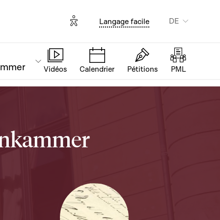
Options d'accessibilité
DE
Langage facile
ammer
Vidéos
Calendrier
Pétitions
PML
tenkammer