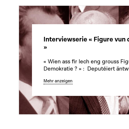
Interviewserie « Figure vun
»
« Wien ass fir Iech eng grouss Fi
Demokratie ? » : Deputéiert äntw
Mehr anzeigen