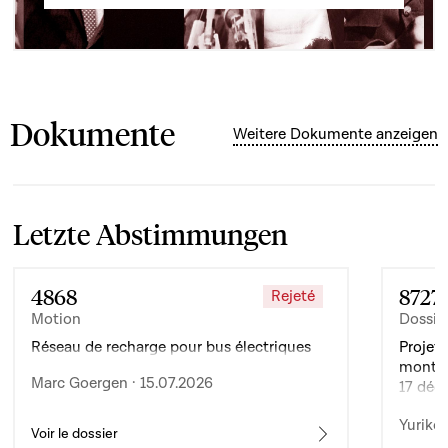
Dokumente
Weitere Dokumente anzeigen
Letzte Abstimmungen
4868
8727
Rejeté
Motion
Dossie
Réseau de recharge pour bus électriques
Projet 
montan
Marc Goergen · 15.07.2026
17 déc
de l’ex
Yuriko 
d’auto
Voir le dossier