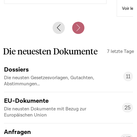
Voir le 
Previous slide
Next slide
Die neuesten Dokumente
7 letzte Tage
Dossiers
11
Die neusten Gesetzesvorlagen, Gutachten,
11
Abstimmungen...
EU-Dokumente
25
Die neusten Dokumente mit Bezug zur
25
Europäischen Union
Anfragen