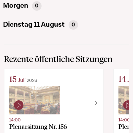
Morgen
0
Dienstag 11 August
0
Rezente öffentliche Sitzungen
15
14
Juli
Ju
2026
14:00
14:00
Plenarsitzung Nr. 156
Plena