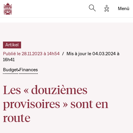
Options d'a
Menü
Open search moda
Artikel
Publié le 28.11.2023 à 14h54
/
Mis à jour le 04.03.2024 à
16h41
Budget
Finances
Les « douzièmes
provisoires » sont en
route