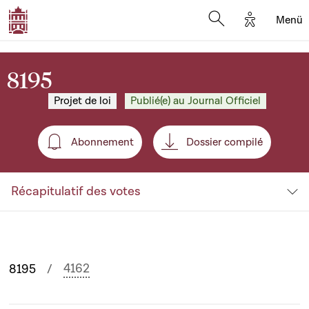
Options d'
Menü
Open search mod
8195
Projet de loi
Publié(e) au Journal Officiel
Abonnement
Dossier compilé
Abonnement
Récapitulatif des votes
4162
8195