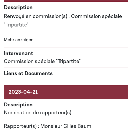
Renvoyé en commission(s) : Commission spéciale
"Tripartite"
Bouton graphique servant à afficher ou cacher tous les 
Mehr anzeigen
Date prévisionnelle du rapport de commission : 22-
06-2023
Commission spéciale "Tripartite"
Nomination de rapporteur(s)
Rapporteur(s) : Monsieur Gilles Baum