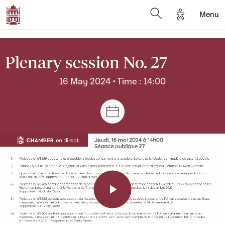
Options d'a
Menu
Open search moda
Plenary session No. 27
16 May 2024 • Time : 14:00
Sessions and meetings
Play
Video