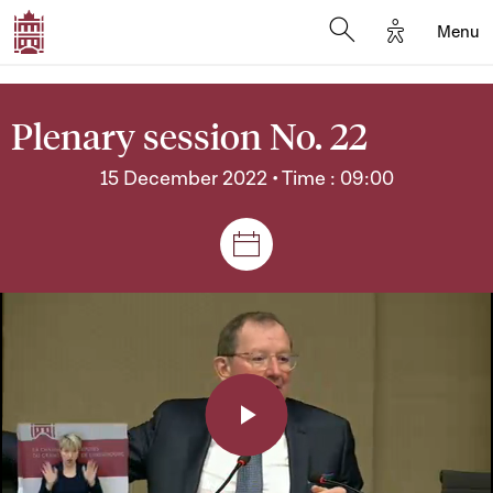
Options d'a
Menu
Open search moda
Plenary session No. 22
15 December 2022 • Time : 09:00
Sessions and meetings
Play
Video