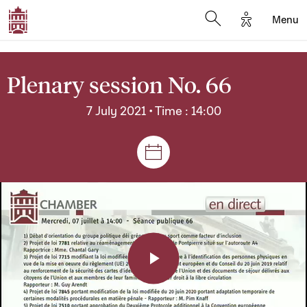
Options d'a
Menu
Open search moda
Plenary session No. 66
7 July 2021 • Time : 14:00
Sessions and meetings
Play
Video