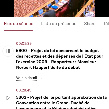
Flux de séance
Liste de présence
Share
Té
00:02:39
5900 - Projet de loi concernant le budget
des recettes et des dépenses de l'Etat pour
Play
l'exercice 2009 - Rapporteur : Monsieur
Norbert Haupert Suite du débat
Voir le détail
Télécharger cette séquence
00:28:45
5862 - Projet de loi portant approbation de la
Convention entre le Grand-Duché de
Play
Luxembourg et la Région administrative