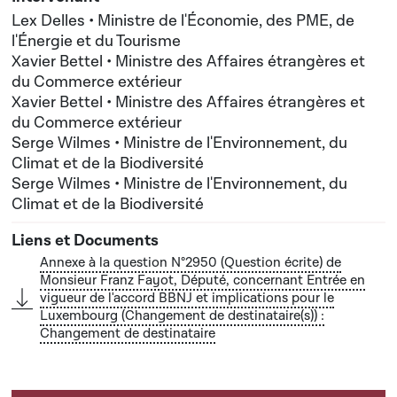
Nouveau(x) destinataire(s) : Monsieur Lex Delles,
Lex Delles • Ministre de l'Économie, des PME, de
Ministre de l'Économie, des PME, de l'Énergie et du
l'Énergie et du Tourisme
Xavier Bettel • Ministre des Affaires étrangères et
Tourisme; Monsieur Xavier Bettel, Ministre des
du Commerce extérieur
Affaires étrangères et du Commerce extérieur;
Xavier Bettel • Ministre des Affaires étrangères et
Monsieur Serge Wilmes, Ministre de
du Commerce extérieur
l'Environnement, du Climat et de la Biodiversité
Serge Wilmes • Ministre de l'Environnement, du
Climat et de la Biodiversité
Serge Wilmes • Ministre de l'Environnement, du
Climat et de la Biodiversité
Annexe à la question N°2950 (Question écrite) de
Monsieur Franz Fayot, Député, concernant Entrée en
vigueur de l'accord BBNJ et implications pour le
Luxembourg (Changement de destinataire(s)) :
Changement de destinataire