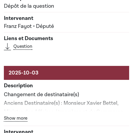
Dépôt de la question
Franz Fayot • Député
Question
Changement de destinataire(s)
Anciens Destinataire(s) : Monsieur Xavier Bettel,
Ministre des Affaires étrangères et du Commerce
Bouton graphique servant à afficher ou cacher tous les él
Show more
extérieur; Monsieur Serge Wilmes, Ministre de
l'Environnement, du Climat et de la Biodiversité