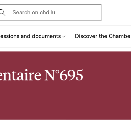
vrir l'écran de recherche
Search on chd.lu
essions and documents
Discover the Chambe
ntaire N°695