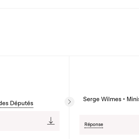
Serge Wilmes • Minis
 des Députés
Réponse