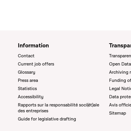
Information
Transpa
Contact
Transparen
Current job offers
Open Data
Glossary
Archiving 
Press area
Funding of 
Statistics
Legal Noti
Accessibility
Data prote
Rapports sur la responsabilité soci(ét)ale
Avis offici
des entreprises
Sitemap
Guide for legislative drafting