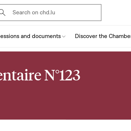
vrir l'écran de recherche
Search on chd.lu
essions and documents
Discover the Chambe
ntaire N°123