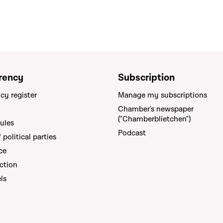
rency
Subscription
cy register
Manage my subscriptions
Chamber's newspaper
("Chamberblietchen")
rules
Podcast
political parties
ce
ction
els