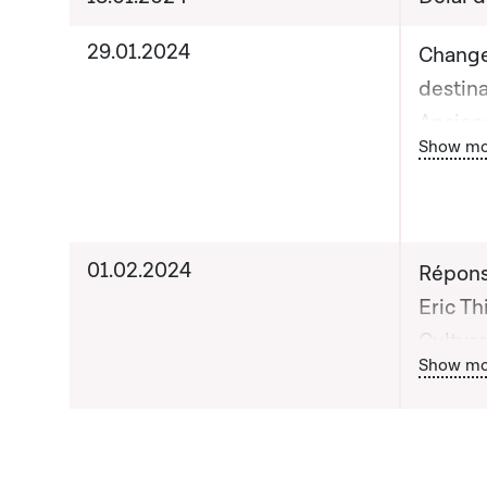
29.01.2024
Chang
destina
Anciens
Bou
Show mo
Monsieu
la Cult
Nouveau
Monsieu
01.02.2024
Répons
la Cul
Eric Thi
Backes,
Cultur
et des 
Bou
Show mo
Backes,
et des 