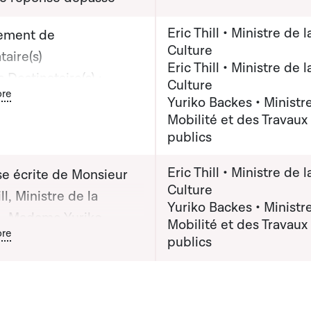
Eric Thill • Ministre de l
ement de
Culture
taire(s)
Eric Thill • Ministre de l
 Destinataire(s) :
Culture
ton graphique servant à afficher ou cacher tous les éléments de l
re
r Eric Thill, Ministre de
Yuriko Backes • Ministre
Mobilité et des Travaux
ure
publics
(x) destinataire(s) :
r Eric Thill, Ministre de
Eric Thill • Ministre de l
e écrite de Monsieur
ture; Madame Yuriko
Culture
ll, Ministre de la
 Ministre de la Mobilité
Yuriko Backes • Ministre
e, Madame Yuriko
Mobilité et des Travaux
Travaux publics
ton graphique servant à afficher ou cacher tous les éléments de l
re
 Ministre de la Mobilité
publics
Travaux publics