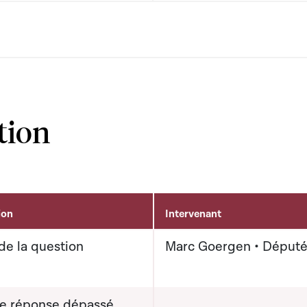
tion
ion
Intervenant
de la question
Marc Goergen • Déput
de réponse dépassé