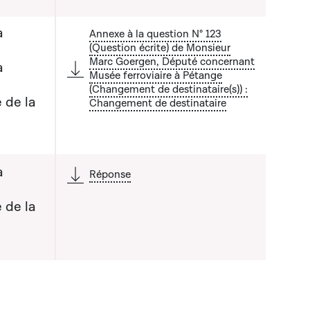
a
Annexe à la question N° 123
(Question écrite) de Monsieur
Marc Goergen, Député concernant
a
Musée ferroviaire à Pétange
(Changement de destinataire(s)) :
a liste qui précède
 de la
Changement de destinataire
a
Réponse
 de la
a liste qui précède