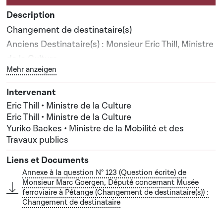
Changement de destinataire(s)
Anciens Destinataire(s) : Monsieur Eric Thill, Ministre
de la Culture
Bouton graphique servant à afficher ou cacher tous les 
Mehr anzeigen
Nouveau(x) destinataire(s) : Monsieur Eric Thill,
Ministre de la Culture; Madame Yuriko Backes,
Ministre de la Mobilité et des Travaux publics
Eric Thill • Ministre de la Culture
Eric Thill • Ministre de la Culture
Yuriko Backes • Ministre de la Mobilité et des
Travaux publics
Annexe à la question N° 123 (Question écrite) de
Monsieur Marc Goergen, Député concernant Musée
ferroviaire à Pétange (Changement de destinataire(s)) :
Changement de destinataire