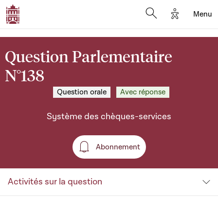
Options d'a
Menu
Open search moda
Question Parlementaire
N°138
Question orale
Avec réponse
Système des chèques-services
Abonnement
Abonnement
Activités sur la question