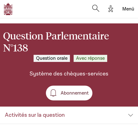
Options d'a
Menü
Open search moda
Question Parlementaire
N°138
Question orale
Avec réponse
Système des chèques-services
Abonnement
Abonnement
Activités sur la question