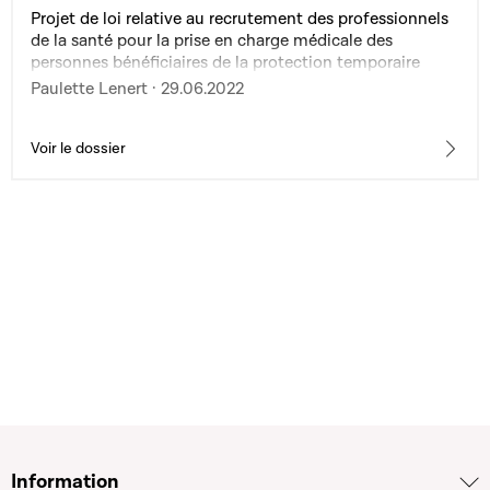
Projet de loi relative au recrutement des professionnels
de la santé pour la prise en charge médicale des
personnes bénéficiaires de la protection temporaire
dans le contexte du conflit entre la Russie et l'Ukraine
Paulette Lenert · 29.06.2022
Voir le dossier
Information