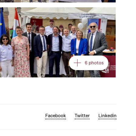
Open image in gallery
6 photos
Facebook
Twitter
Linkedin