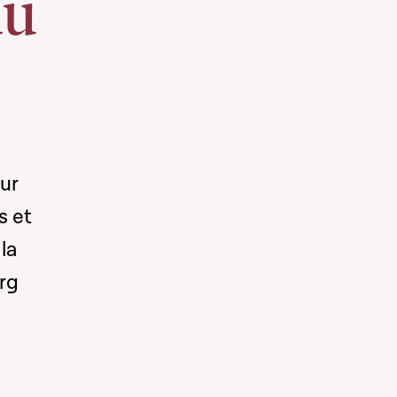
du
ur
s et
la
rg