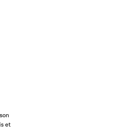
 son
s et