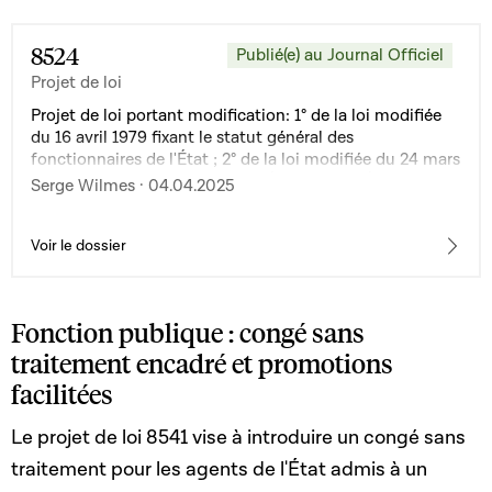
8524
Publié(e) au Journal Officiel
Projet de loi
Projet de loi portant modification: 1° de la loi modifiée
du 16 avril 1979 fixant le statut général des
fonctionnaires de l'État ; 2° de la loi modifiée du 24 mars
1989 sur la Banque et Caisse d'Épargne de l'État,
Serge Wilmes · 04.04.2025
Luxembourg ; 3° de la loi modifiée du 25 mars 2015
déterminant le régime et les indemnités des employés
de l'État, en vue de la mise en oeuvre des points 3 et 4
Voir le dossier
de l'accord salarial dans la Fonction publique du 29
janvier 2025
Fonction publique : congé sans
traitement encadré et promotions
facilitées
Le projet de loi 8541 vise à introduire un congé sans
traitement pour les agents de l'État admis à un