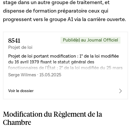
stage dans un autre groupe de traitement, et
dispense de formation préparatoire ceux qui
progressent vers le groupe A1 via la carrière ouverte.
8541
Publié(e) au Journal Officiel
Projet de loi
Projet de loi portant modification : 1° de la loi modifiée
du 16 avril 1979 fixant le statut général des
fonctionnaires de l'État ; 2° de la loi modifiée du 25 mars
2015 fixant les conditions et modalités de l’accès du
Serge Wilmes · 15.05.2025
fonctionnaire à un groupe de traitement supérieur au
sien et de l’employé de l’État à un groupe d’indemnité
supérieur au sien, en vue de la mise en œuvre des points
Voir le dossier
11 et 13 de l’accord salarial dans la Fonction publique du
29 janvier 2025
Modification du Règlement de la
Chambre