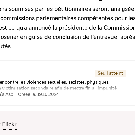
ons soumises par les pétitionnaires seront analysée
s commissions parlementaires compétentes pour le
c’est ce qu’a annoncé la présidente de la Commissio
losener en guise de conclusion de l’entrevue, après
utés.
Seuil atteint
er contre les violences sexuelles, sexistes, physiques,
 victimisation secondaire afin de mettre fin à l'impunité
mes.
)s Asbl · Créée le: 19.10.2024
 Flickr