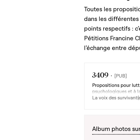
Toutes les propositi
dans les différente
points respectifs : 
Pétitions Francine C
l’échange entre dép
3409
[PUB]
Propositions pour lutt
psychologiques et à la
ressentie par les victi
La voix des survivant(e
Album photos sur