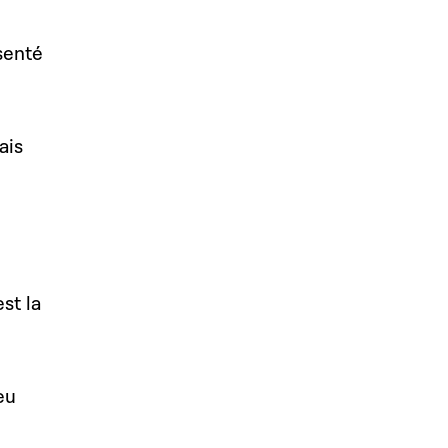
senté
ais
st la
eu