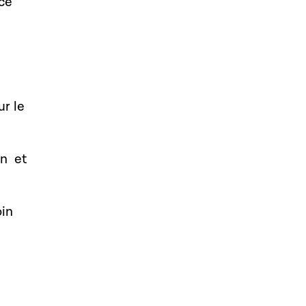
ace
ur le
on et
oin