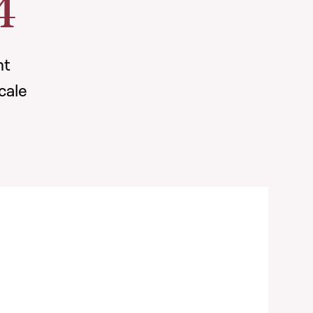
4
nt
cale