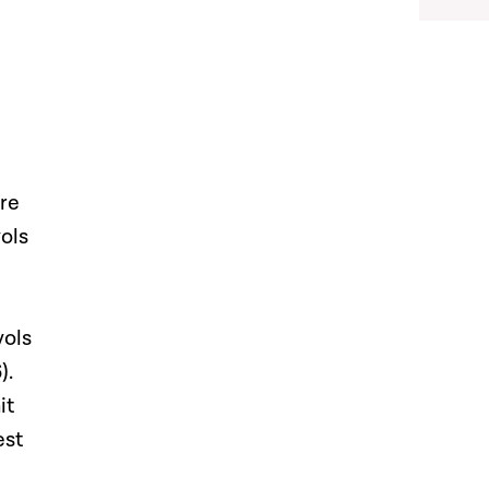
tre
ols
vols
).
it
est