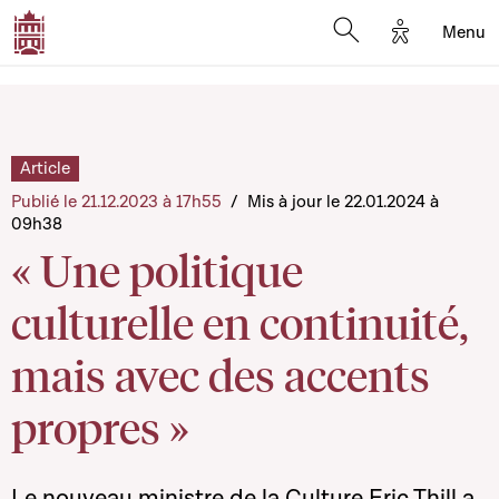
Options d'a
Menu
Open search moda
Article
Publié le 21.12.2023 à 17h55
/
Mis à jour le 22.01.2024 à
09h38
« Une politique
culturelle en continuité,
mais avec des accents
propres »
Le nouveau ministre de la Culture Eric Thill a