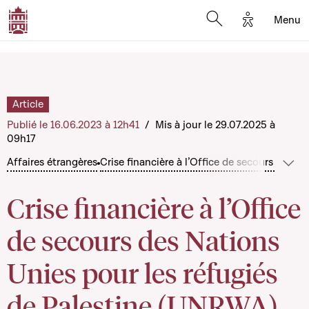
Options d'a
Menu
Open search moda
Article
Publié le 16.06.2023 à 12h41
/
Mis à jour le 29.07.2025 à
09h17
Affaires étrangères
Crise financière à l’Office de secours des 
Sho
Crise financière à l’Office
de secours des Nations
Unies pour les réfugiés
de Palestine (UNRWA)