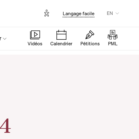
Options d'accessibilité
EN
Langage facile
r
Vidéos
Calendrier
Pétitions
PML
 4