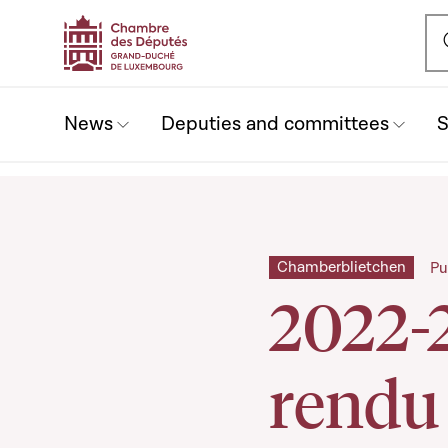
Ou
News
Deputies and committees
S
Chamberblietchen
Pu
2022-
rendu 