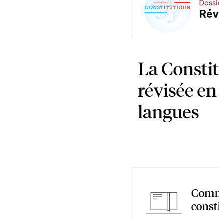
Dossi
Rév
La Consti
révisée en 
langues
Commi
const