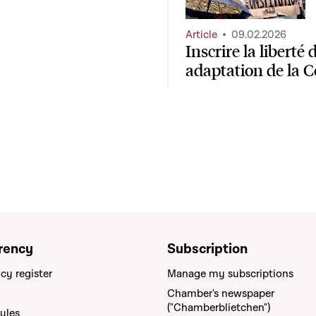
Article
09.02.2026
Inscrire la liberté 
adaptation de la C
rency
Subscription
cy register
Manage my subscriptions
Chamber's newspaper
("Chamberblietchen")
rules