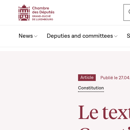
Ou
News
Deputies and committees
S
Article
Publié le 27.0
Constitution
Le tex