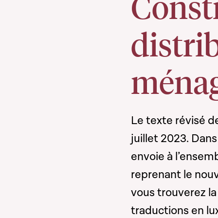
Consti
distri
ména
Le texte révisé d
juillet 2023. Dan
envoie à l’ense
reprenant le nouv
vous trouverez la 
traductions en l