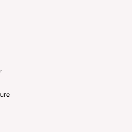
r
ure