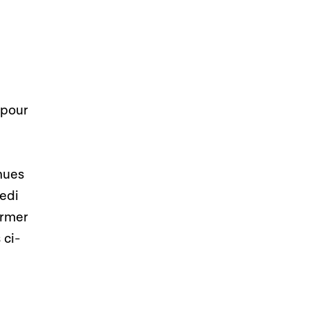
 pour
nues
edi
ormer
 ci-