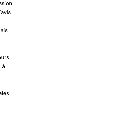
ssion
’avis
ais
eurs
 à
ales
s