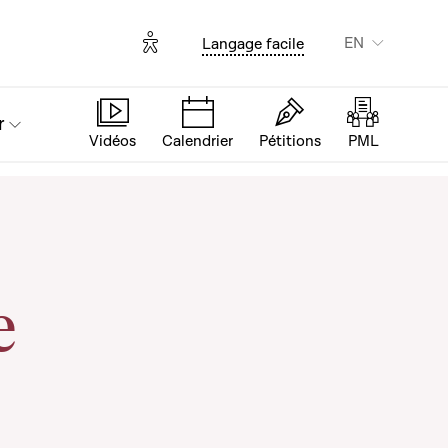
Options d'accessibilité
EN
Langage facile
r
Vidéos
Calendrier
Pétitions
PML
e