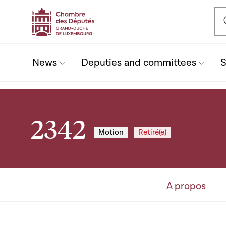
Ou
News
Deputies and committees
S
2342
Motion
Retiré(e)
A propos