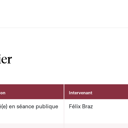
ier
ion
Intervenant
(e) en séance publique
Félix Braz