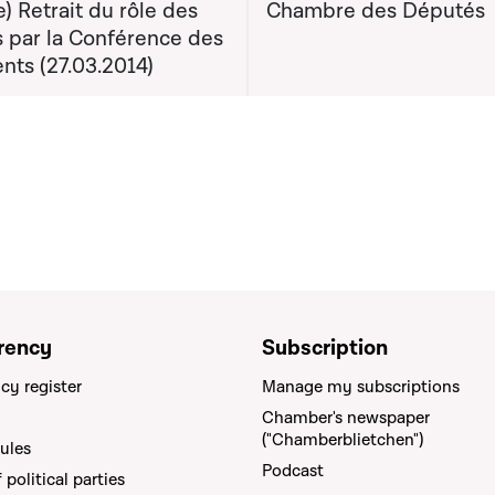
e) Retrait du rôle des
Chambre des Députés
s par la Conférence des
nts (27.03.2014)
rency
Subscription
cy register
Manage my subscriptions
Chamber's newspaper
("Chamberblietchen")
rules
Podcast
political parties