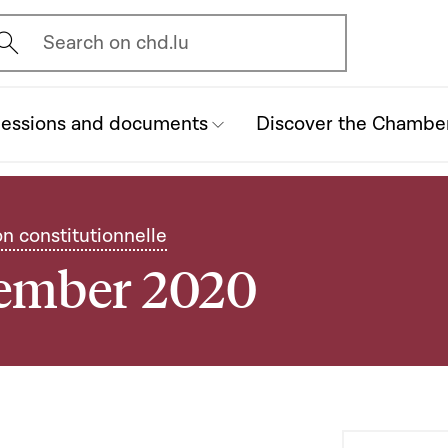
vrir l'écran de recherche
Search on chd.lu
essions and documents
Discover the Chambe
on constitutionnelle
vember 2020