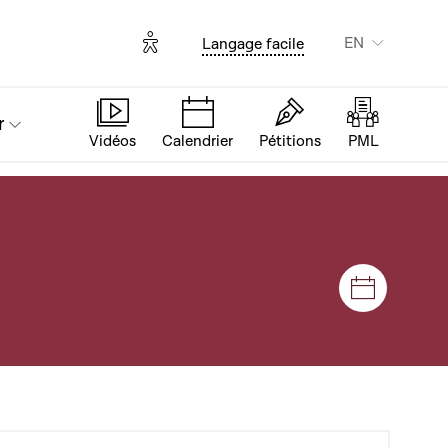
Options d'accessibilité
EN
Langage facile
r
Vidéos
Calendrier
Pétitions
PML
Sessions