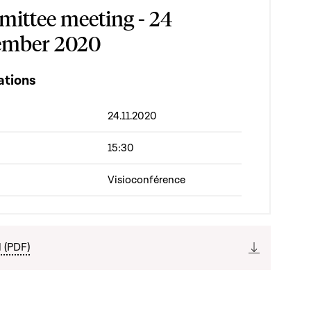
ittee meeting - 24
mber 2020
ations
24.11.2020
15:30
Visioconférence
l (PDF)