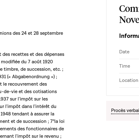
Comm
Nove
unions des 24 et 28 septembre
Inform
Date
t des recettes et des dépenses
oi modifiée du 7 août 1920
Time
 timbre, de succession, etc. ;
1931 (« Abgabenordnung ») ;
Location
t le recouvrement des
au-de-vie et des cotisations
1937 sur l'impôt sur les
ur l'impôt dans l'intérêt du
Procès verba
r 1948 tendant à assurer la
ment et de succession ; 7°la loi
itements des fonctionnaires de
ernant l'impôt sur le revenu ;