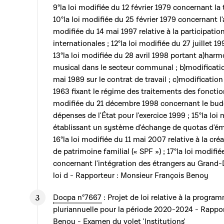
9°la loi modifiée du 12 février 1979 concernant la t
10°la loi modifiée du 25 février 1979 concernant l'
modifiée du 14 mai 1997 relative à la participation
internationales ; 12°la loi modifiée du 27 juillet 19
13°la loi modifiée du 28 avril 1998 portant a)har
musical dans le secteur communal ; b)modification 
mai 1989 sur le contrat de travail ; c)modification
1963 fixant le régime des traitements des fonctionn
modifiée du 21 décembre 1998 concernant le budg
dépenses de l'État pour l'exercice 1999 ; 15°la l
établissant un système d'échange de quotas d'émis
16°la loi modifiée du 11 mai 2007 relative à la cré
de patrimoine familial (« SPF ») ; 17°la loi modi
concernant l'intégration des étrangers au Grand
loi d - Rapporteur : Monsieur François Benoy
Docpa n°7667
: Projet de loi relative à la progra
pluriannuelle pour la période 2020-2024 - Rappor
Benoy - Examen du volet 'Institutions'