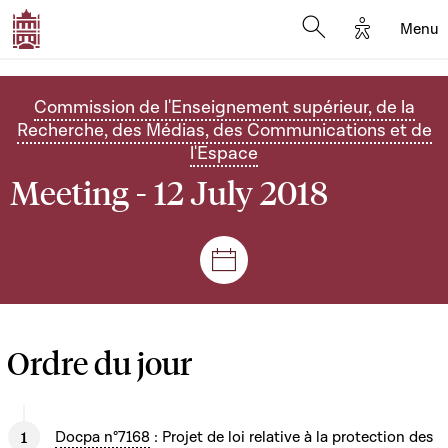
Options d'
Menu
Open search mod
Commission de l'Enseignement supérieur, de la
Recherche, des Médias, des Communications et de
l'Espace
Meeting - 12 July 2018
Sessions and meetings
Ordre du jour
Docpa n°7168
: Projet de loi relative à la protection des