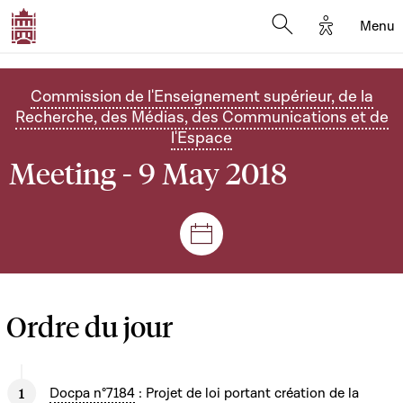
Options d'
Menu
Open search mod
Commission de l'Enseignement supérieur, de la
Recherche, des Médias, des Communications et de
l'Espace
Meeting - 9 May 2018
Sessions and meetings
Ordre du jour
Docpa n°7184
: Projet de loi portant création de la