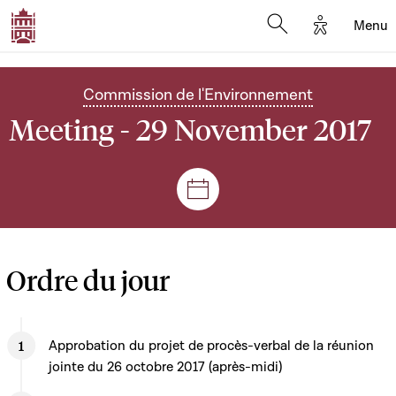
Options d'
Menu
Open search mod
Commission de l'Environnement
Meeting - 29 November 2017
Sessions and meetings
Ordre du jour
Approbation du projet de procès-verbal de la réunion
jointe du 26 octobre 2017 (après-midi)