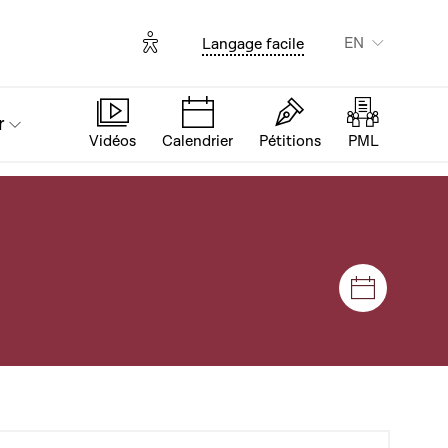
Options d'accessibilité
EN
Langage facile
r
Vidéos
Calendrier
Pétitions
PML
Sessions