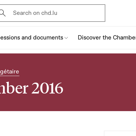
vrir l'écran de recherche
Search on chd.lu
essions and documents
Discover the Chambe
gétaire
mber 2016