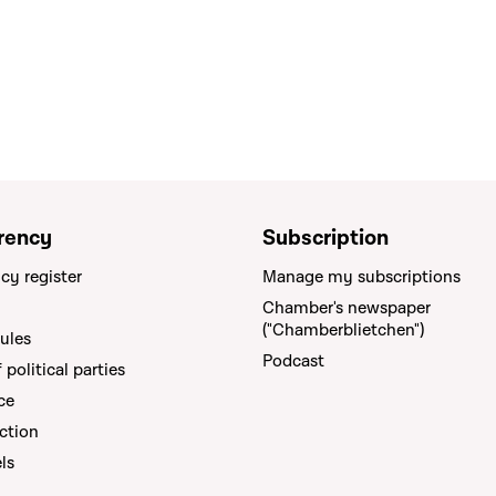
rency
Subscription
cy register
Manage my subscriptions
Chamber's newspaper
("Chamberblietchen")
rules
Podcast
political parties
ce
ction
els