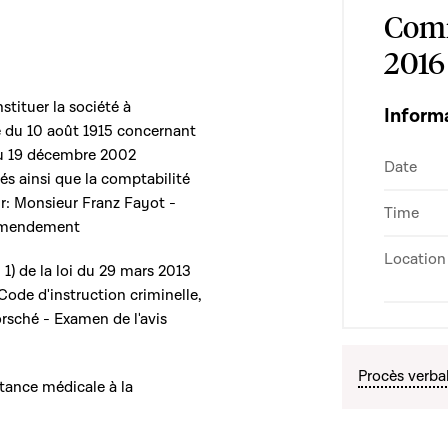
Comm
2016
nstituer la société à
Inform
iée du 10 août 1915 concernant
 du 19 décembre 2002
Date
és ainsi que la comptabilité
r: Monsieur Franz Fayot -
Time
d'amendement
Location
 1) de la loi du 29 mars 2013
u Code d'instruction criminelle,
sché - Examen de l'avis
Procès verba
istance médicale à la