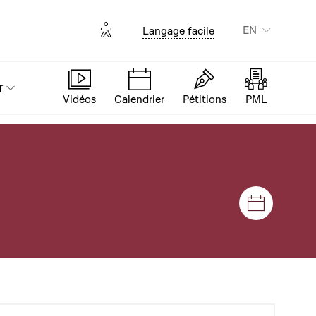
Options d'accessibilité
EN
Langage facile
r
Vidéos
Calendrier
Pétitions
PML
Sessions