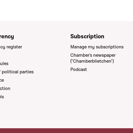
rency
Subscription
cy register
Manage my subscriptions
Chamber's newspaper
("Chamberblietchen")
rules
Podcast
political parties
ce
ction
els