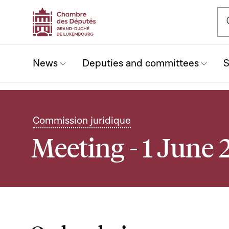
Ou
News
Deputies and committees
S
Commission juridique
Meeting - 1 June 