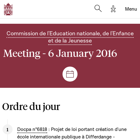
Options d'
Menu
Open search mod
Commission de l'Education nationale, de l'Enfance
et de la Jeunesse
Meeting - 6 January 2016
Sessions and meetings
Ordre du jour
Docpa n°6818
: Projet de loi portant création d'une
école internationale publique à Differdange -