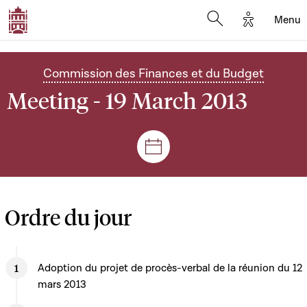
Options d'
Menu
Open search mod
Commission des Finances et du Budget
Meeting - 19 March 2013
Sessions and meetings
Ordre du jour
Adoption du projet de procès-verbal de la réunion du 12
mars 2013