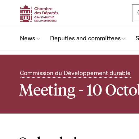
Ou
News
Deputies and committees
S
Commission du Développement durable
Meeting - 10 Octo