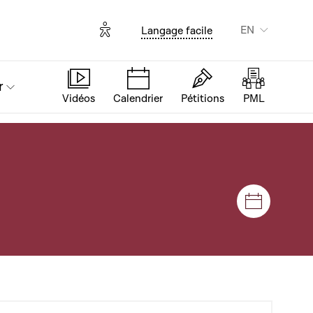
Options d'accessibilité
EN
Langage facile
r
Vidéos
Calendrier
Pétitions
PML
Sessions