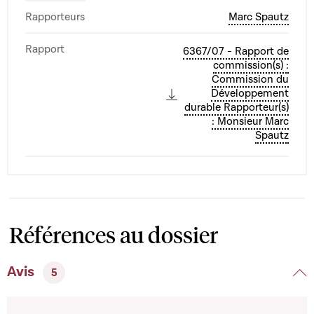
Rapporteurs
Marc Spautz
Rapport
6367/07 - Rapport de
commission(s) :
Commission du
Développement
durable Rapporteur(s)
: Monsieur Marc
Spautz
Références au dossier
Avis
5