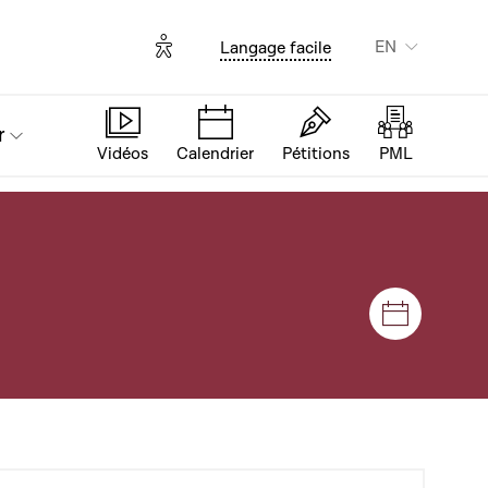
Options d'accessibilité
EN
Langage facile
r
Vidéos
Calendrier
Pétitions
PML
Sessions