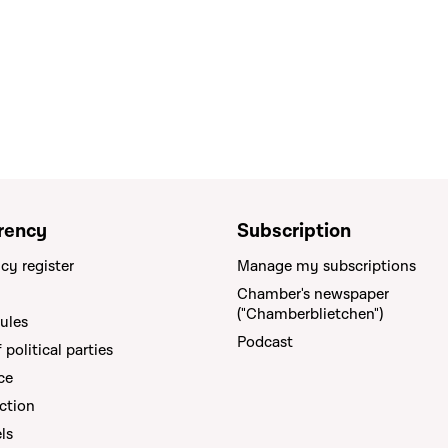
rency
Subscription
cy register
Manage my subscriptions
Chamber's newspaper
("Chamberblietchen")
rules
Podcast
political parties
ce
ction
els