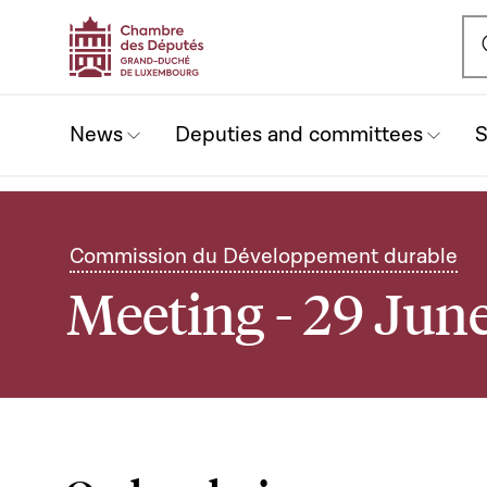
Ou
News
Deputies and committees
S
Commission du Développement durable
Meeting - 29 June