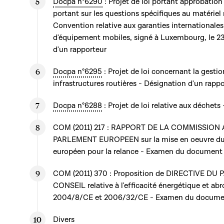
Docpa n°6290
: Projet de loi portant approbati
portant sur les questions spécifiques au matériel r
Convention relative aux garanties internationales
d'équipement mobiles, signé à Luxembourg, le 23
d'un rapporteur
Docpa n°6295
: Projet de loi concernant la gestio
infrastructures routières - Désignation d'un rapp
Docpa n°6288
: Projet de loi relative aux déchets
COM (2011) 217 : RAPPORT DE LA COMMISSION
PARLEMENT EUROPEEN sur la mise en oeuvre du
européen pour la relance - Examen du document
COM (2011) 370 : Proposition de DIRECTIVE 
CONSEIL relative à l'efficacité énergétique et abr
2004/8/CE et 2006/32/CE - Examen du docume
Divers