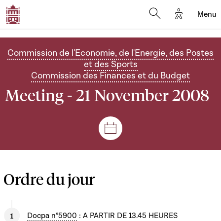
Options d'
Menu
Open search mod
Commission de l'Economie, de l'Energie, des Postes
et des Sports
Commission des Finances et du Budget
Meeting - 21 November 2008
Sessions and meetings
Ordre du jour
Docpa n°5900
: A PARTIR DE 13.45 HEURES