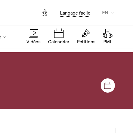
Options d'accessibilité
EN
Langage facile
r
Vidéos
Calendrier
Pétitions
PML
Sessions