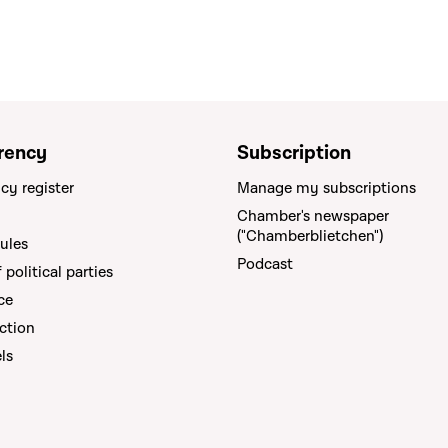
rency
Subscription
cy register
Manage my subscriptions
Chamber's newspaper
("Chamberblietchen")
rules
Podcast
political parties
ce
ction
els