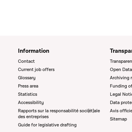
Information
Transpa
Contact
Transparen
Current job offers
Open Data
Glossary
Archiving 
Press area
Funding of 
Statistics
Legal Noti
Accessibility
Data prote
Rapports sur la responsabilité soci(ét)ale
Avis offici
des entreprises
Sitemap
Guide for legislative drafting