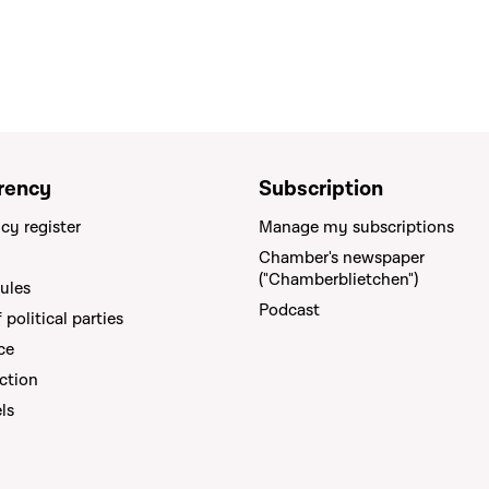
rency
Subscription
cy register
Manage my subscriptions
Chamber's newspaper
("Chamberblietchen")
rules
Podcast
political parties
ce
ction
els