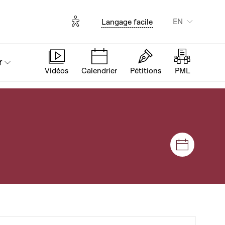
Options d'accessibilité
EN
Langage facile
r
Vidéos
Calendrier
Pétitions
PML
Sessions