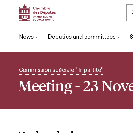
Ou
News
Deputies and committees
S
Commission spéciale "Tripartite"
Meeting - 23 No