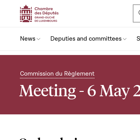
Ou
News
Deputies and committees
S
Commission du Règlement
Meeting - 6 May 