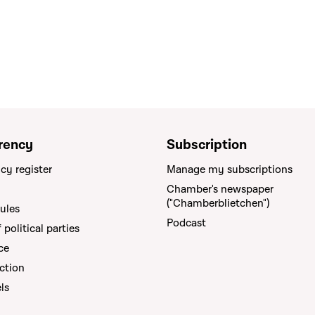
rency
Subscription
cy register
Manage my subscriptions
Chamber's newspaper
("Chamberblietchen")
rules
Podcast
political parties
ce
ction
els