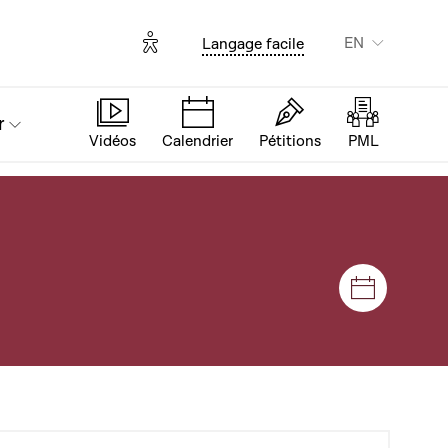
Options d'accessibilité
EN
Langage facile
r
Vidéos
Calendrier
Pétitions
PML
Sessions