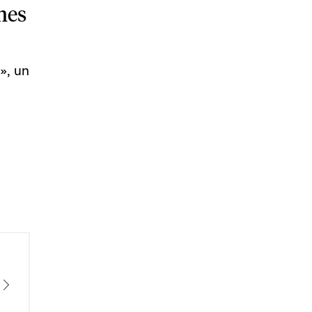
ines
», un