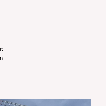
nt
un