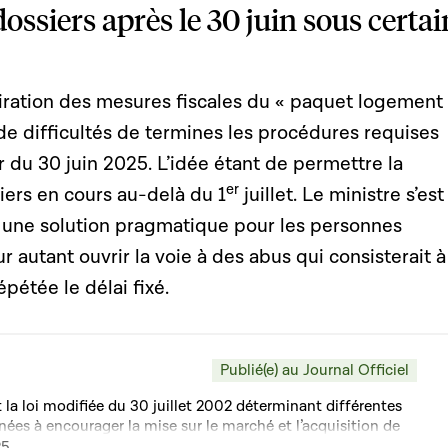
dossiers après le 30 juin sous certa
piration des mesures fiscales du « paquet logement 
e difficultés de termines les procédures requises
ir du 30 juin 2025. L’idée étant de permettre la
er
siers en cours au-delà du 1
juillet. Le ministre s’est
à une solution pragmatique pour les personnes
 autant ouvrir la voie à des abus qui consisterait à
pétée le délai fixé.
Publié(e) au Journal Officiel
t la loi modifiée du 30 juillet 2002 déterminant différentes
nées à encourager la mise sur le marché et l’acquisition de
immeubles d’habitation
25