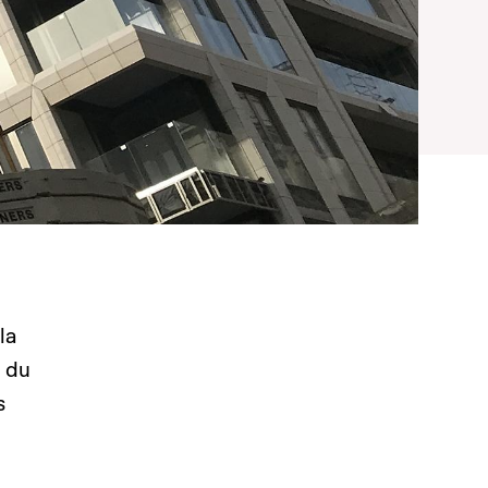
la
t du
s