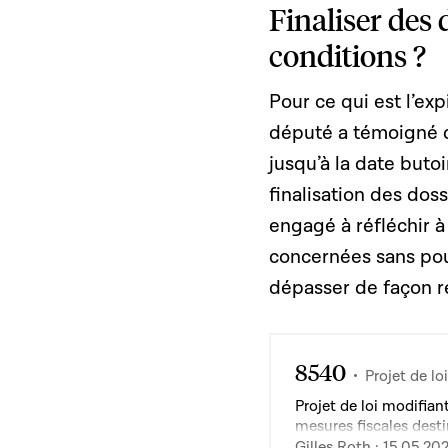
Finaliser des 
conditions ?
Pour ce qui est l’ex
député a témoigné d
jusqu’à la date buto
finalisation des dos
engagé à réfléchir 
concernées sans pour
dépasser de façon ré
8540
Projet de loi
Projet de loi modifian
mesures fiscales desti
terrains à bâtir et d’
Gilles Roth · 15.05.20