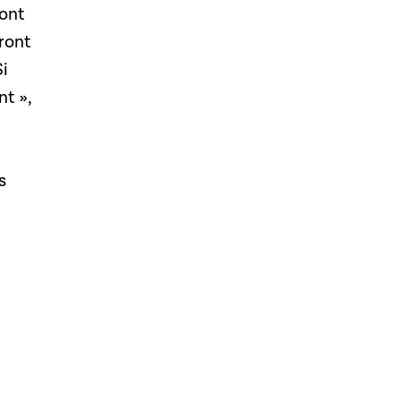
 ont
ront
i
nt »,
s