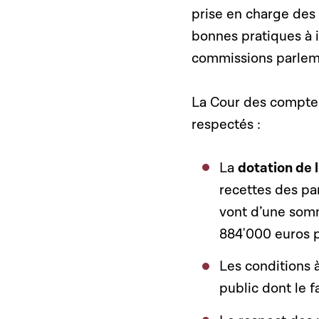
prise en charge des 
bonnes pratiques à 
commissions parleme
La Cour des comptes 
respectés :
La
dotation de l
recettes des par
vont d’une somm
884'000 euros p
Les conditions 
public dont le f