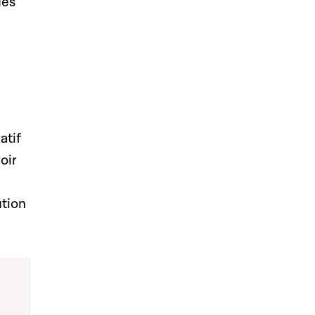
ues
atif
oir
ution