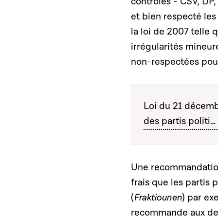
contrôlés - CSV, DP,
et bien respecté les
la loi de 2007 telle
irrégularités mineu
non-respectées pour
Loi du 21 décemb
des partis politi…
Une recommandation
frais que les partis
(
Fraktiounen
) par ex
recommande aux deux