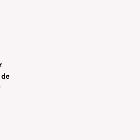
r
 de
r