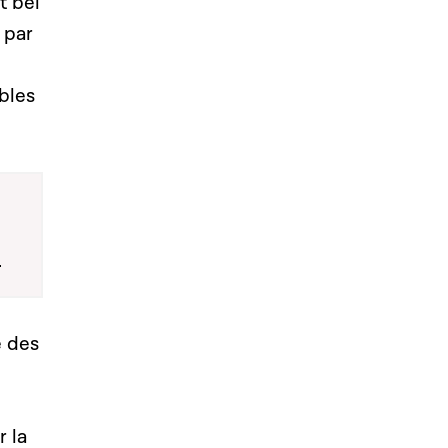
t bel
 par
bles
é des
 la