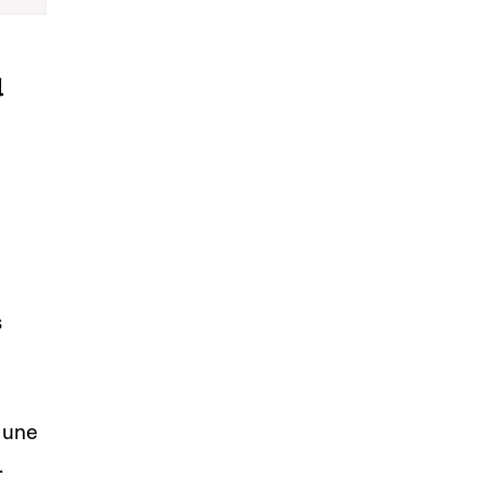
u
s
 une
.