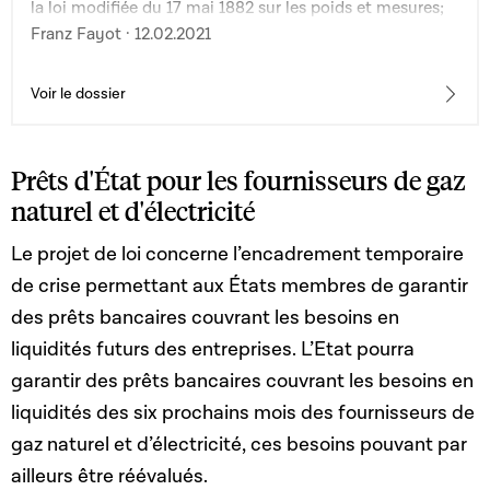
la loi modifiée du 17 mai 1882 sur les poids et mesures;
3° de la loi du 26 janvier 1922 portant certaines
Franz Fayot · 12.02.2021
modifications au service de la vérification des poids et
mesures
Voir le dossier
Prêts d'État pour les fournisseurs de gaz
naturel et d'électricité
Le projet de loi concerne l’encadrement temporaire
de crise permettant aux États membres de garantir
des prêts bancaires couvrant les besoins en
liquidités futurs des entreprises. L’Etat pourra
garantir des prêts bancaires couvrant les besoins en
liquidités des six prochains mois des fournisseurs de
gaz naturel et d’électricité, ces besoins pouvant par
ailleurs être réévalués.