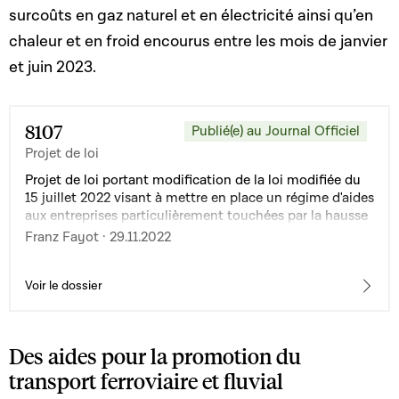
surcoûts en gaz naturel et en électricité ainsi qu’en
chaleur et en froid encourus entre les mois de janvier
et juin 2023.
8107
Publié(e) au Journal Officiel
Projet de loi
Projet de loi portant modification de la loi modifiée du
15 juillet 2022 visant à mettre en place un régime d'aides
aux entreprises particulièrement touchées par la hausse
des prix de l'énergie causée par l'agression de la Russie
Franz Fayot · 29.11.2022
contre l'Ukraine
Voir le dossier
Des aides pour la promotion du
transport ferroviaire et fluvial