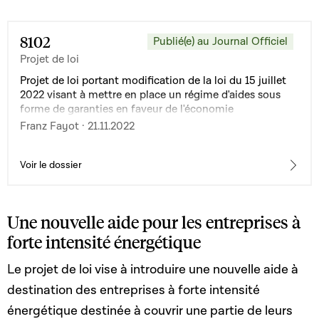
8102
Publié(e) au Journal Officiel
Projet de loi
Projet de loi portant modification de la loi du 15 juillet
2022 visant à mettre en place un régime d'aides sous
forme de garanties en faveur de l'économie
luxembourgeoise à la suite de l'agression de la Russie
Franz Fayot · 21.11.2022
contre l'Ukraine
Voir le dossier
Une nouvelle aide pour les entreprises à
forte intensité énergétique
Le projet de loi vise à introduire une nouvelle aide à
destination des entreprises à forte intensité
énergétique destinée à couvrir une partie de leurs